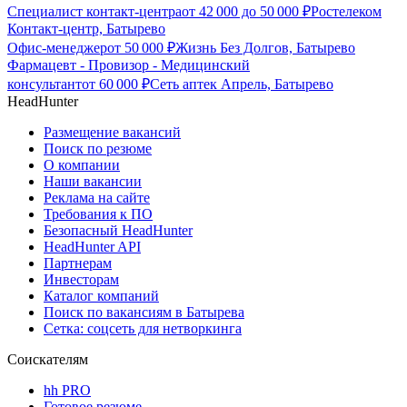
Специалист контакт-центра
от
42 000
до
50 000
₽
Ростелеком
Контакт-центр, Батырево
Офис-менеджер
от
50 000
₽
Жизнь Без Долгов, Батырево
Фармацевт - Провизор - Медицинский
консультант
от
60 000
₽
Сеть аптек Апрель, Батырево
HeadHunter
Размещение вакансий
Поиск по резюме
О компании
Наши вакансии
Реклама на сайте
Требования к ПО
Безопасный HeadHunter
HeadHunter API
Партнерам
Инвесторам
Каталог компаний
Поиск по вакансиям в Батырева
Сетка: соцсеть для нетворкинга
Соискателям
hh PRO
Готовое резюме