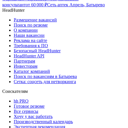
консультант
от
60 000
₽
Сеть аптек Апрель, Батырево
HeadHunter
Размещение вакансий
Поиск по резюме
О компании
Наши вакансии
Реклама на сайте
Требования к ПО
Безопасный HeadHunter
HeadHunter API
Партнерам
Инвесторам
Каталог компаний
Поиск по вакансиям в Батырева
Сетка: соцсеть для нетворкинга
Соискателям
hh PRO
Готовое резюме
Все сервисы
Хочу у вас работать
Производственный календарь
Экспертная рекомендация