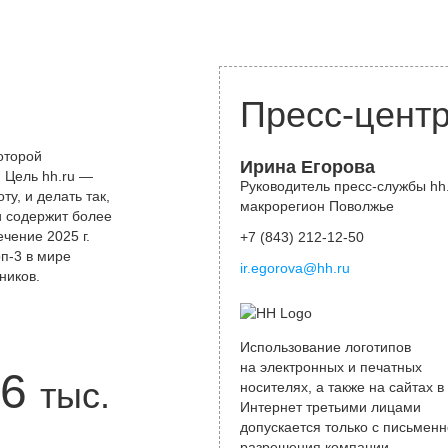
Пресс-цент
оторой
Ирина Егорова
 Цель hh.ru —
Руководитель пресс-службы hh.
у, и делать так,
макрорегион Поволжье
и содержит более
чение 2025 г.
+7 (843) 212-12-50
оп-3 в мире
ir.egorova@hh.ru
ников.
Использование логотипов
на электронных и печатных
6
тыс.
носителях, а также на сайтах в
Интернет третьими лицами
допускается только с письменн
разрешения компании.