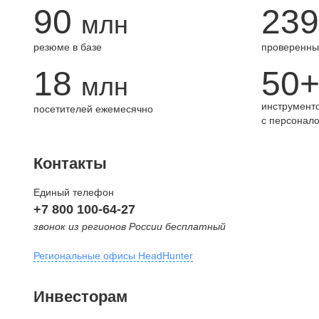
90
239
млн
резюме в базе
проверенны
18
50
млн
инструменто
посетителей ежемесячно
с персонал
Контакты
Единый телефон
+7 800 100-64-27
звонок из регионов России бесплатный
Региональные офисы HeadHunter
Москва
Инвесторам
внутригородская территория