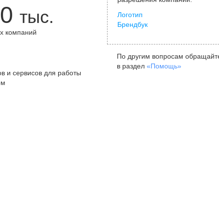
0
тыс.
Логотип
Брендбук
х компаний
+
По другим вопросам обращайт
в раздел
«Помощь»
в и сервисов для работы
ом
Санкт-Петербург
Я
ул. Жуковского, д. 19, особняк
ул