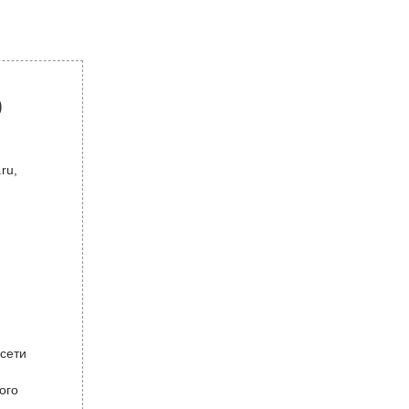
р
ru,
 сети
ого