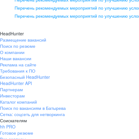
pr@ural.hh.ru
Перечень рекомендуемых мероприятий по улучшению услов
Перечень рекомендуемых мероприятий по улучшению усло
Новосибирск
ул. Большевистская, д. 35,
HeadHunter
помещение 21
Размещение вакансий
Поиск по резюме
+7 383 207-94-64
О компании
pr@nsk.hh.ru
Наши вакансии
Реклама на сайте
Требования к ПО
Безопасный HeadHunter
HeadHunter API
Партнерам
Инвесторам
Каталог компаний
Поиск по вакансиям в Батырева
Сетка: соцсеть для нетворкинга
Соискателям
hh PRO
Готовое резюме