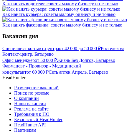
Как нанять водителя: советы малому бизнесу и не только
Как нанять курьера: советы малому бизнесу и не только
Как нанять фасовщика: советы малому бизнесу и не только
Вакансии дня
Специалист контакт-центра
от
42 000
до
50 000
₽
Ростелеком
Контакт-центр, Батырево
Офис-менеджер
от
50 000
₽
Жизнь Без Долгов, Батырево
Фармацевт - Провизор - Медицинский
консультант
от
60 000
₽
Сеть аптек Апрель, Батырево
HeadHunter
Размещение вакансий
Поиск по резюме
О компании
Наши вакансии
Реклама на сайте
Требования к ПО
Безопасный HeadHunter
HeadHunter API
Партнерам