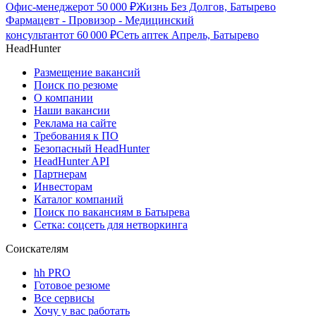
Офис-менеджер
от
50 000
₽
Жизнь Без Долгов, Батырево
Фармацевт - Провизор - Медицинский
консультант
от
60 000
₽
Сеть аптек Апрель, Батырево
HeadHunter
Размещение вакансий
Поиск по резюме
О компании
Наши вакансии
Реклама на сайте
Требования к ПО
Безопасный HeadHunter
HeadHunter API
Партнерам
Инвесторам
Каталог компаний
Поиск по вакансиям в Батырева
Сетка: соцсеть для нетворкинга
Соискателям
hh PRO
Готовое резюме
Все сервисы
Хочу у вас работать