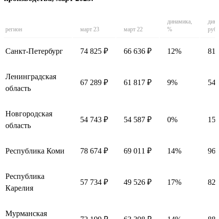
динамика,
дина
регион
март 23
март 22
%
руб.
Санкт-Петербург
74 825 ₽
66 636 ₽
12%
818
Ленинградская
67 289 ₽
61 817 ₽
9%
547
область
Новгородская
54 743 ₽
54 587 ₽
0%
156
область
Республика Коми
78 674 ₽
69 011 ₽
14%
966
Республика
57 734 ₽
49 526 ₽
17%
820
Карелия
Мурманская