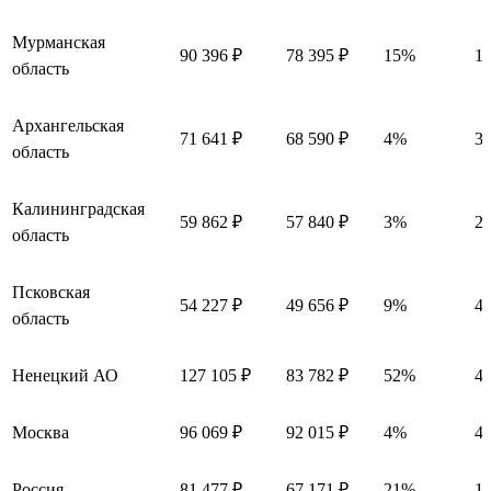
Мурманская
90 396 ₽
78 395 ₽
15%
12
область
Архангельская
71 641 ₽
68 590 ₽
4%
30
область
Калининградская
59 862 ₽
57 840 ₽
3%
20
область
Псковская
54 227 ₽
49 656 ₽
9%
45
область
Ненецкий АО
127 105 ₽
83 782 ₽
52%
43
Москва
96 069 ₽
92 015 ₽
4%
40
Россия
81 477 ₽
67 171 ₽
21%
14