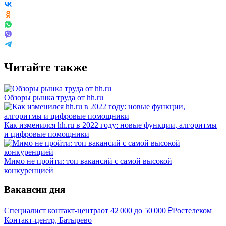
Читайте также
Обзоры рынка труда от hh.ru
Как изменился hh.ru в 2022 году: новые функции, алгоритмы
и цифровые помощники
Мимо не пройти: топ вакансий с самой высокой
конкуренцией
Вакансии дня
Специалист контакт-центра
от
42 000
до
50 000
₽
Ростелеком
Контакт-центр, Батырево