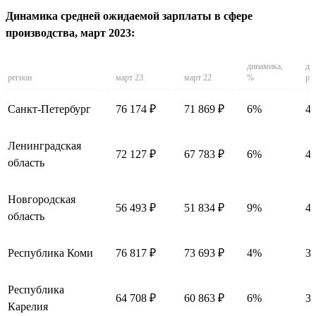
Динамика средней ожидаемой зарплаты в сфере
производства, март 2023:
динамика,
ди
регион
март 23
март 22
%
ру
Санкт-Петербург
76 174 ₽
71 869 ₽
6%
43
Ленинградская
72 127 ₽
67 783 ₽
6%
43
область
Новгородская
56 493 ₽
51 834 ₽
9%
46
область
Республика Коми
76 817 ₽
73 693 ₽
4%
31
Республика
64 708 ₽
60 863 ₽
6%
38
Карелия