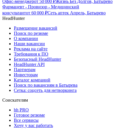
Офис-менеджер
от
50 000
₽
Жизнь Без Долгов, Батырево
Фармацевт - Провизор - Медицинский
консультант
от
60 000
₽
Сеть аптек Апрель, Батырево
HeadHunter
Размещение вакансий
Поиск по резюме
О компании
Наши вакансии
Реклама на сайте
Требования к ПО
Безопасный HeadHunter
HeadHunter API
Партнерам
Инвесторам
Каталог компаний
Поиск по вакансиям в Батырева
Сетка: соцсеть для нетворкинга
Соискателям
hh PRO
Готовое резюме
Все сервисы
Хочу у вас работать