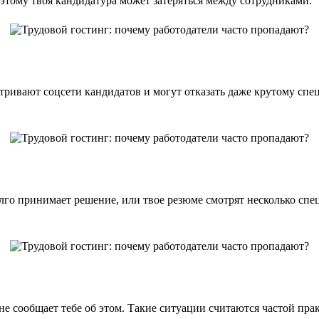
этому твоя кандидатура может затеряться между сотрудниками.
ривают соцсети кандидатов и могут отказать даже крутому спецу
олго принимает решение, или твое резюме смотрят несколько спе
 не сообщает тебе об этом. Такие ситуации считаются частой пра