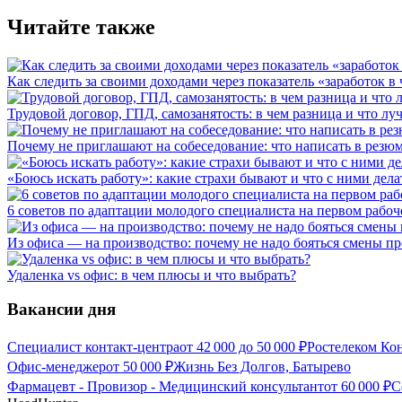
Читайте также
Как следить за своими доходами через показатель «заработок в 
Трудовой договор, ГПД, самозанятость: в чем разница и что л
Почему не приглашают на собеседование: что написать в резюм
«Боюсь искать работу»: какие страхи бывают и что с ними дела
6 советов по адаптации молодого специалиста на первом рабоч
Из офиса — на производство: почему не надо бояться смены п
Удаленка vs офис: в чем плюсы и что выбрать?
Вакансии дня
Специалист контакт-центра
от
42 000
до
50 000
₽
Ростелеком Кон
Офис-менеджер
от
50 000
₽
Жизнь Без Долгов, Батырево
Фармацевт - Провизор - Медицинский консультант
от
60 000
₽
С