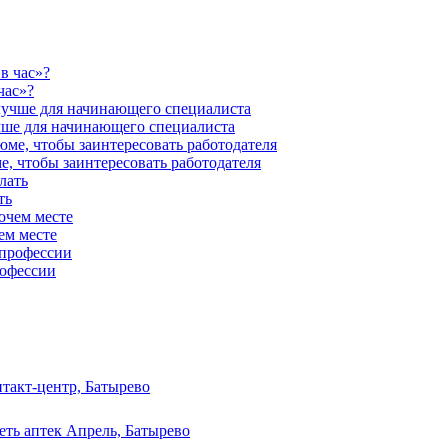
час»?
учше для начинающего специалиста
е, чтобы заинтересовать работодателя
ть
ем месте
рофессии
такт-центр, Батырево
еть аптек Апрель, Батырево