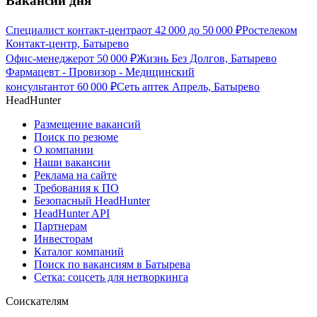
Вакансии дня
Специалист контакт-центра
от
42 000
до
50 000
₽
Ростелеком
Контакт-центр, Батырево
Офис-менеджер
от
50 000
₽
Жизнь Без Долгов, Батырево
Фармацевт - Провизор - Медицинский
консультант
от
60 000
₽
Сеть аптек Апрель, Батырево
HeadHunter
Размещение вакансий
Поиск по резюме
О компании
Наши вакансии
Реклама на сайте
Требования к ПО
Безопасный HeadHunter
HeadHunter API
Партнерам
Инвесторам
Каталог компаний
Поиск по вакансиям в Батырева
Сетка: соцсеть для нетворкинга
Соискателям