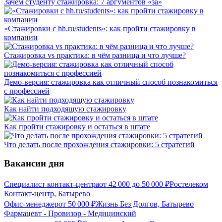
Зачем студенту стажировка: 7 аргументов «за»
«Стажировки с hh.ru/students»: как пройти стажировку в
компании
Стажировка vs практика: в чём разница и что лучше?
Демо-версия: стажировка как отличный способ познакомиться
с профессией
Как найти подходящую стажировку
Как пройти стажировку и остаться в штате
Что делать после прохождения стажировки: 5 стратегий
Вакансии дня
Специалист контакт-центра
от
42 000
до
50 000
₽
Ростелеком
Контакт-центр, Батырево
Офис-менеджер
от
50 000
₽
Жизнь Без Долгов, Батырево
Фармацевт - Провизор - Медицинский