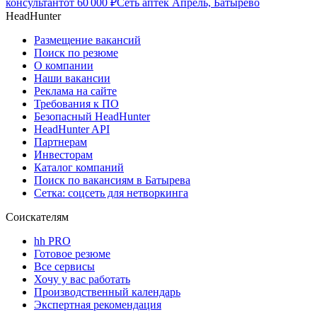
консультант
от
60 000
₽
Сеть аптек Апрель, Батырево
HeadHunter
Размещение вакансий
Поиск по резюме
О компании
Наши вакансии
Реклама на сайте
Требования к ПО
Безопасный HeadHunter
HeadHunter API
Партнерам
Инвесторам
Каталог компаний
Поиск по вакансиям в Батырева
Сетка: соцсеть для нетворкинга
Соискателям
hh PRO
Готовое резюме
Все сервисы
Хочу у вас работать
Производственный календарь
Экспертная рекомендация