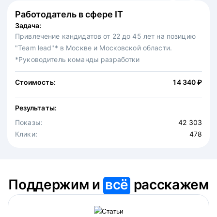
Работодатель в сфере IT
Федеральная сеть ресторанов
Задача:
Задача:
Привлечение кандидатов от 22 до 45 лет на позицию
Привлечение на вакансию официантов в московскую
"Team lead"* в Москве и Московской области.
точку известной федеральной сети ресторанов.
*Руководитель команды разработки
Стоимость:
30 875 ₽
Стоимость:
14 340 ₽
Результаты:
Результаты:
Показы:
4 646
Показы:
Клики:
42 303
475
Клики:
478
Поддержим и
всё
расскажем