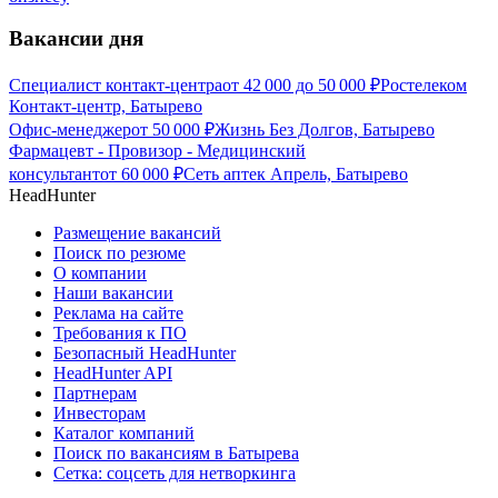
Вакансии дня
Специалист контакт-центра
от
42 000
до
50 000
₽
Ростелеком
Контакт-центр, Батырево
Офис-менеджер
от
50 000
₽
Жизнь Без Долгов, Батырево
Фармацевт - Провизор - Медицинский
консультант
от
60 000
₽
Сеть аптек Апрель, Батырево
HeadHunter
Размещение вакансий
Поиск по резюме
О компании
Наши вакансии
Реклама на сайте
Требования к ПО
Безопасный HeadHunter
HeadHunter API
Партнерам
Инвесторам
Каталог компаний
Поиск по вакансиям в Батырева
Сетка: соцсеть для нетворкинга