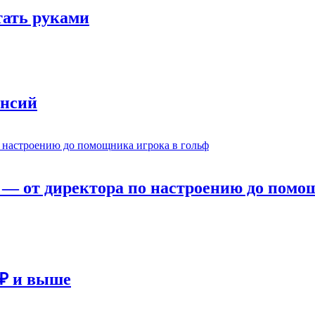
отать руками
ансий
— от директора по настроению до помощ
 ₽ и выше