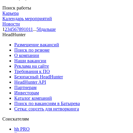
Поиск работы
Карьера
Календарь мероприятий
Новости
1
2
3
4
5
6
7
8
9
10
11
...
50
дальше
HeadHunter
Размещение вакансий
Поиск по резюме
О компании
Наши вакансии
Реклама на сайте
Требования к ПО
Безопасный HeadHunter
HeadHunter API
Партнерам
Инвесторам
Каталог компаний
Поиск по вакансиям в Батырева
Сетка: соцсеть для нетворкинга
Соискателям
hh PRO