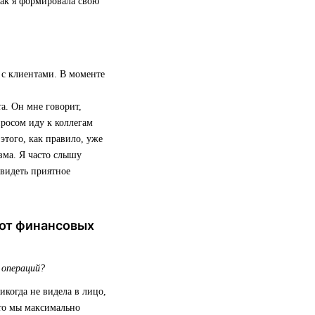
так я формировала свою
 с клиентами. В моменте
а. Он мне говорит,
просом иду к коллегам
того, как правило, уже
зма. Я часто слышу
 видеть приятное
 от финансовых
 операций?
икогда не видела в лицо,
 то мы максимально