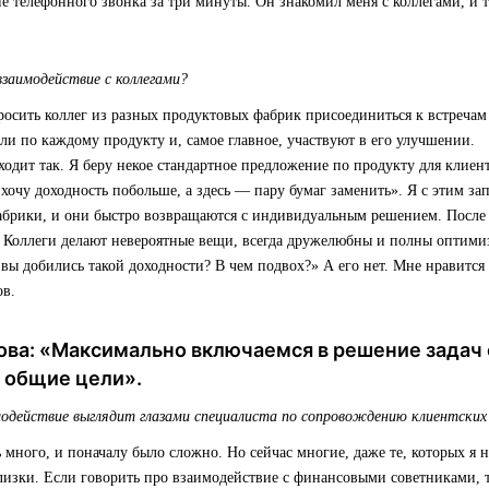
е телефонного звонка за три минуты. Он знакомил меня с коллегами, и 
взаимодействие с коллегами?
росить коллег из разных продуктовых фабрик присоединиться к встречам
ли по каждому продукту и, самое главное, участвуют в его улучшении.
одит так. Я беру некое стандартное предложение по продукту для клиент
 хочу доходность побольше, а здесь — пару бумаг заменить». Я с этим за
абрики, и они быстро возвращаются с индивидуальным решением. После э
. Коллеги делают невероятные вещи, всегда дружелюбны и полны оптими
 вы добились такой доходности? В чем подвох?» А его нет. Мне нравится
ов.
ова: «Максимально включаемся в решение задач
с общие цели».
модействие выглядит глазами специалиста по сопровождению клиентских
ь много, и поначалу было сложно. Но сейчас многие, даже те, которых я н
близки. Если говорить про взаимодействие с финансовыми советниками,