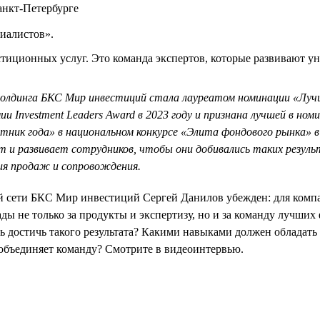
анкт-Петербурге
иалистов».
тиционных услуг. Это команда экспертов, которые развивают у
холдинга БКС Мир инвестиций стала лауреатом номинации «Лу
ии Investment Leaders Award в 2023 году и признана лучшей в ном
ник года» в национальном конкурсе «Элита фондового рынка» в 
 и развивает сотрудников, чтобы они добивались таких резул
ия продаж и сопровождения.
й сети БКС Мир инвестиций Сергей Данилов убежден: для комп
ады не только за продукты и экспертизу, но и за команду лучши
сь достичь такого результата? Какими навыками должен обладат
объединяет команду? Смотрите в видеоинтервью.