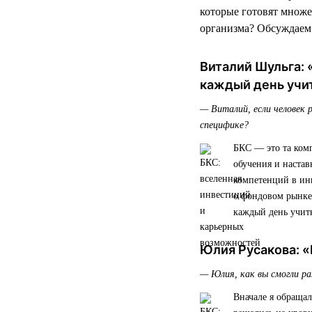
которые готовят множе
организма? Обсуждаем
Виталий Шульга: 
каждый день учит
— Виталий, если человек 
специфике?
БКС — это та комп
обучения и настав
компетенций в инв
о фондовом рынке
каждый день учить
Юлия Русакова: «
— Юлия, как вы смогли р
Вначале я обраща