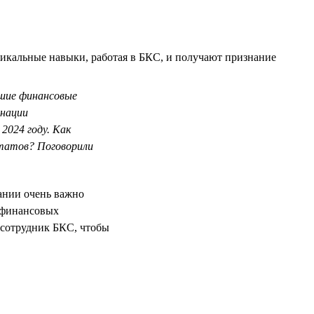
никальные навыки, работая в БКС, и получают признание
чшие финансовые
инации
2024 году. Как
ьтатов? Поговорили
ании очень важно
х финансовых
ь сотрудник БКС, чтобы