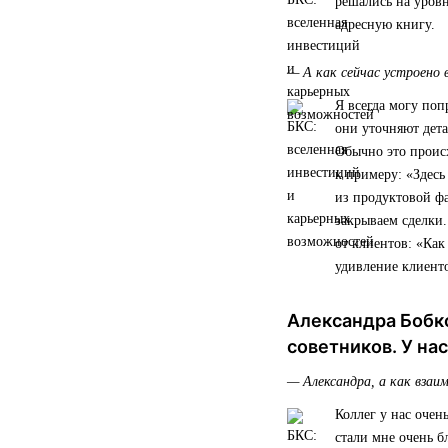
решались на уровн
адресную книгу.
— А как сейчас устроено 
Я всегда могу поп
они уточняют дета
Обычно это происх
к примеру: «Здесь
из продуктовой ф
закрываем сделки
от клиентов: «Как
удивление клиент
Александра Бобк
советников. У на
— Александра, а как взаи
Коллег у нас очен
стали мне очень 