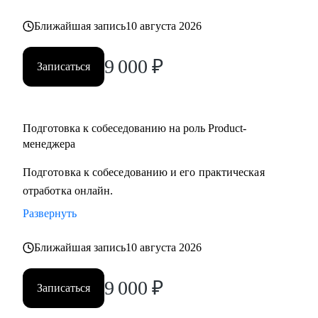
но не знает с чего начать
Ближайшая запись
10 августа 2026
• Для уже опытных специалистов в сфере Project/Product- и
Bizdev-менеджеров, которые хотят расти
9 000
₽
Записаться
Подготовка к собеседованию на роль Product-
менеджера
Подготовка к собеседованию и его практическая
отработка онлайн.
Развернуть
Ближайшая запись
10 августа 2026
9 000
₽
Записаться