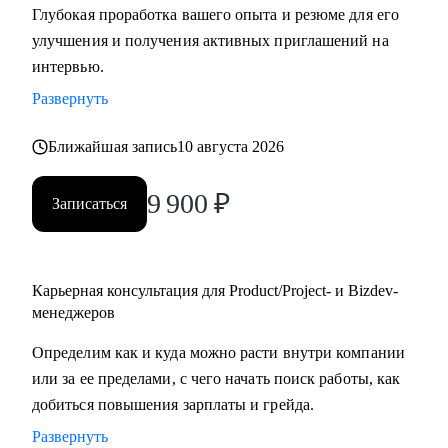
Глубокая проработка вашего опыта и резюме для его
улучшения и получения активных приглашений на
С чем помогу:
интервью.
• Создать качественное резюме «с нуля» или
Развернуть
скорректировать имеющееся с учетом карьерных целей.
• Узнать, как попасть в ТОП-компанию.
Ближайшая запись
10 августа 2026
• Подготовиться к интервью, грамотно презентовать опыт
и сформулировать ответы на сложные
9 900
₽
Записаться
вопросы.
• Сделать ревью ваших текущих навыков и наметить
стратегию карьерного развития в роли Project
manager-a.
Карьерная консультация для Product/Project- и Bizdev-
• Продактам от junior до lead расскажу, как улучшать
менеджеров
процессы и эффективно работать над
Определим как и куда можно расти внутри компании
продуктом.
или за ее пределами, с чего начать поиск работы, как
добиться повышения зарплаты и грейда.
Кому могу помочь:
Развернуть
• Тем, кто хочет войти в IT и начать строить карьеру с нуля,