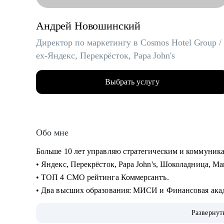
Андрей Новошинский
Директор по маркетингу в Cosmos Hotel Group /
ex-Яндекс, Перекрёсток, Papa John's
Выбрать услугу
Обо мне
Больше 10 лет управляю стратегическим и коммуни
• Яндекс, Перекрёсток, Papa John's, Шоколадница, Ма
• ТОП 4 СМО рейтинга Коммерсантъ.
• Два высших образования: МИСИ и Финансовая ака
Сертифицированный бизнес-трекер. Ментор в проекте
Развернут
• С 2019 года провел 1000+ часов личных консультац