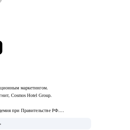
кационным маркетингом.
гнит, Cosmos Hotel Group.
демия при Правительстве РФ.
 Phoenix Education.
ь
ий.