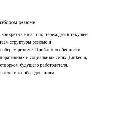
ital / SMM / PR / аналитика, - которые
разбором резюме
ка зрения.
и конкретные шаги по переходам в текущей
вающим маркетинг.
отаем структуры резюме и
соберем резюме. Пройдем особенности
поративных и социальных сетях (Linkedin,
нетворком будущего работодателя.
готовки к собеседованиям.