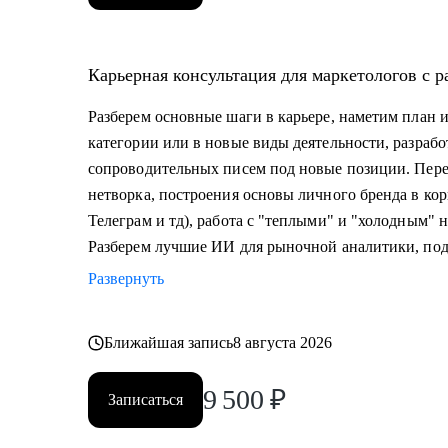
Кому могу помочь:
• Специалистам в маркетинге - бренд-менеджмент / dig
Карьерная консультация для маркетологов с 
растут к уровню Senior, Lead или CMO.
• Руководителям и СМО, которым нужна внешняя точ
Разберем основные шаги в карьере, наметим план 
• Владельцам бизнеса и предпринимателям, выстраи
категории или в новые виды деятельности, разраб
сопроводительных писем под новые позиции. Пере
нетворка, построения основы личного бренда в кор
Телеграм и тд), работа с "теплыми" и "холодным" 
Разберем лучшие ИИ для рыночной аналитики, под
Развернуть
Ближайшая запись
8 августа 2026
9 500
₽
Записаться