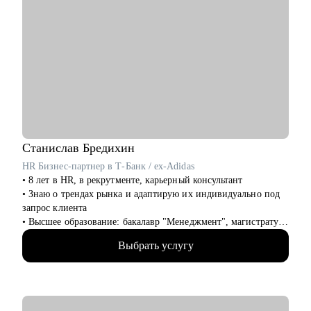
Станислав
Бредихин
HR Бизнес-партнер в Т-Банк / ex-Adidas
• 8 лет в HR, в рекрутменте, карьерный консультант
• Знаю о трендах рынка и адаптирую их индивидуально под
запрос клиента
• Высшее образование: бакалавр "Менеджмент", магистратура
"Экономика"
Выбрать услугу
• Провел 1000+ собеседований, на разные уровни позиции
(средний и высший менеджмент)
• Нанял и адаптировал 100+ сотрудников
• Провел более 100 карьерных консультаций с клиентами сфер
HR, маркетинг, IT и др.