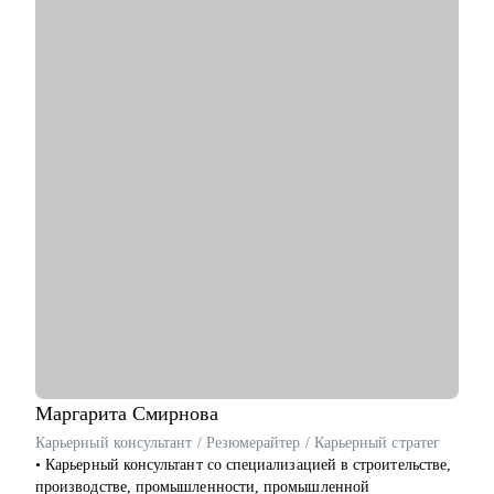
• Управлял командами от 20 до 150 сотрудников
• Участник HR мероприятий и стратегических сессий (HH,
Avito, SuperJob и др.)
С чем помогу:
• Помогу создать продающее резюме для поиска работы, с
учетом сложности и особенностей рынка
• Подготовлю к собеседованию с рекрутером/нанимающим
менеджером, чтобы вы с минимальным уровнем стресса
получили результат
• Расскажу об эффективном найме и удержании сотрудников
в компании (для компаний и менеджеров, кто хочет
эффективно инвестировать деньги бизнеса и не тратить на
вечный найм)
• Расскажу о формировании и управлении командой (0-100+
сотрудников). Темы: как построить команду с нуля, как
внедрить управление результативностью, полный цикл HR и
выстроить аналитику HR
Маргарита
Смирнова
Кому могу помочь:
Карьерный консультант / Резюмерайтер / Карьерный стратег
• Специалистам всех уровней и позиций в сфере розница,
• Карьерный консультант со специализацией в строительстве,
FMCG, маркетинг, IT
производстве, промышленности, промышленной