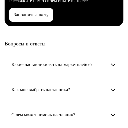
Расскажите нам о своем опыте в анкете
Заполнить анкету
Вопросы и ответы
Какие наставники есть на маркетплейсе?
Карьерные наставники — это HR-
специалисты, карьерные консультанты,
Как мне выбрать наставника?
психологи, резюмерайтеры и менторы.
Умный поиск поможет в три клика выбрать
Менторы работают в ИТ, дизайне, других
наставника для достижения вашей цели.
С чем может помочь наставник?
узкоспециализированных сферах. Они
помогут прокачать навыки, построить