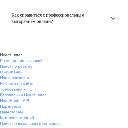
Консультация по выгоранию на работе
индивидуальные консультации онлайн.
текущем месте работы и о том, кому он будет
помогает понять причины эмоционального
полезен, с какими запросами работает.
Как справиться с профессиональным
истощения, разработать персональный план
выгоранием онлайн?
Вы точно найдёте того, кто вам нужен!
восстановления и снова обрести энергию
На платформе hh.ru вы можете получить
и мотивацию в профессиональной
онлайн-консультации экспертов, которые
деятельности.
научат вас эффективно справляться
HeadHunter
с профессиональным выгоранием,
Размещение вакансий
Поиск по резюме
восстанавливать баланс и достигать карьерных
О компании
целей без стресса.
Наши вакансии
Реклама на сайте
Требования к ПО
Безопасный HeadHunter
HeadHunter API
Партнерам
Инвесторам
Каталог компаний
Поиск по вакансиям в Батырева