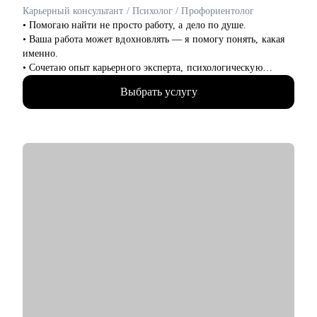
Карьерный консультант / Психолог / Профориентолог
• Помогаю найти не просто работу, а дело по душе.
• Ваша работа может вдохновлять — я помогу понять, какая
именно.
• Сочетаю опыт карьерного эксперта, психологическую
глубину и стратегическое мышление.
Выбрать услугу
• 13+ лет в HR и карьерной экспертизе
• 5000+ собеседований
• 2000+ успешных резюме и писем
• 2000+ консультаций, после которых жизнь менялась
• Магистр управления персоналом + дипломированный
психолог + постоянное развитие
С чем помогу:
• Помогаю понять, куда двигаться дальше, если вы на
распутье
• Создаю резюме, которое работает, а не просто лежит в папке
• Составляю карьерную стратегию: от первого шага до новой
должности
• Перезапускаю профессиональную мотивацию — без
«соберись» и «надо потерпеть»
• Работаю с выгоранием, тревогой, страхами, неуверенностью