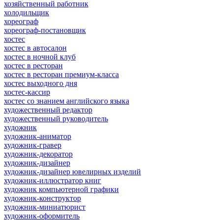
хозяйственный работник
холодильщик
хореограф
хореограф-постановщик
хостес
хостес в автосалон
хостес в ночной клуб
хостес в ресторан
хостес в ресторан премиум-класса
хостес выходного дня
хостес-кассир
хостес со знанием английского языка
художественный редактор
художественный руководитель
художник
художник-аниматор
художник-гравер
художник-декоратор
художник-дизайнер
художник-дизайнер ювелирных изделий
художник-иллюстратор книг
художник компьютерной графики
художник-конструктор
художник-миниатюрист
художник-оформитель