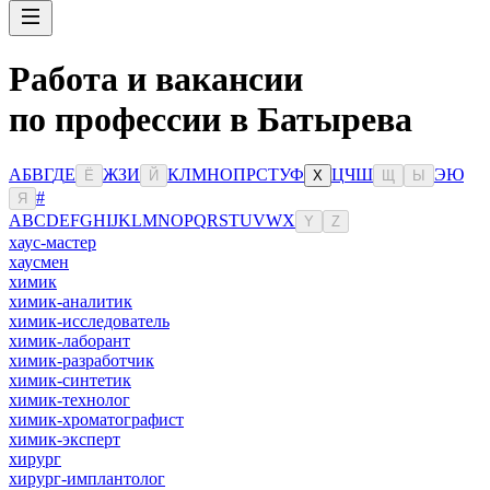
Работа и вакансии
по профессии в Батырева
А
Б
В
Г
Д
Е
Ж
З
И
К
Л
М
Н
О
П
Р
С
Т
У
Ф
Ц
Ч
Ш
Э
Ю
Ё
Й
Х
Щ
Ы
#
Я
A
B
C
D
E
F
G
H
I
J
K
L
M
N
O
P
Q
R
S
T
U
V
W
X
Y
Z
хаус-мастер
хаусмен
химик
химик-аналитик
химик-исследователь
химик-лаборант
химик-разработчик
химик-синтетик
химик-технолог
химик-хроматографист
химик-эксперт
хирург
хирург-имплантолог