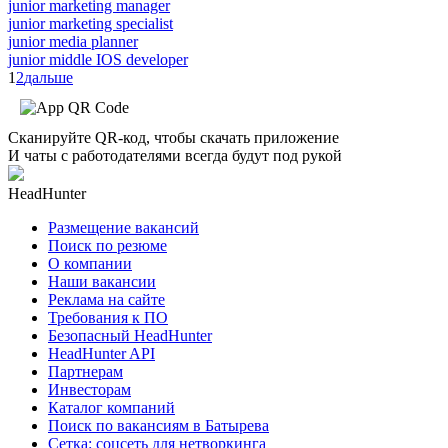
junior marketing manager
junior marketing specialist
junior media planner
junior middle IOS developer
1
2
дальше
Сканируйте QR-код, чтобы скачать приложение
И чаты с работодателями всегда будут под рукой
HeadHunter
Размещение вакансий
Поиск по резюме
О компании
Наши вакансии
Реклама на сайте
Требования к ПО
Безопасный HeadHunter
HeadHunter API
Партнерам
Инвесторам
Каталог компаний
Поиск по вакансиям в Батырева
Сетка: соцсеть для нетворкинга