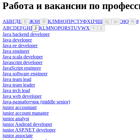
Работа и вакансии по профес
А
Б
В
Г
Д
Е
Ж
З
И
К
Л
М
Н
О
П
Р
С
Т
У
Ф
Х
Ц
Ч
Ш
Э
Ю
#
Ё
Й
Щ
Ы
Я
A
B
C
D
E
F
G
H
I
K
L
M
N
O
P
Q
R
S
T
U
V
W
X
J
Y
Z
Java backend developer
Java developer
Java ee developer
Java engineer
Java scala developer
Javascript developer
JavaScript engineer
Java software engineer
Java team lead
Java team leader
Java tech lead
Java web developer
Java-разработчик (middle senior)
junior accountant
junior account manager
junior analyst
junior Android developer
junior ASP.NET developer
junior associate