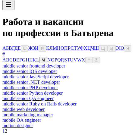
Работа и вакансии
по профессии в Батырева
А
Б
В
Г
Д
Е
Ж
З
И
К
Л
М
Н
О
П
Р
С
Т
У
Ф
Х
Ц
Ч
Ш
Э
Ю
Ё
Й
Щ
Ы
Я
#
A
B
C
D
E
F
G
H
I
J
K
L
N
O
P
Q
R
S
T
U
V
W
X
M
Y
Z
middle senior frontend developer
middle senior IOS developer
middle senior JavaScript developer
middle senior .NET developer
middle senior PHP developer
middle senior Python developer
middle senior QA engineer
middle senior Ruby on Rails developer
middle web developer
mobile marketing manager
mobile QA engineer
motion designer
1
2