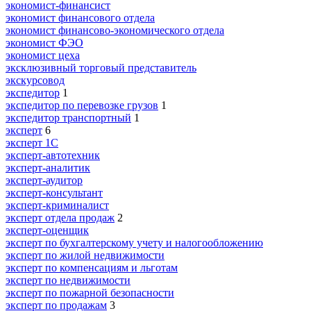
экономист-финансист
экономист финансового отдела
экономист финансово-экономического отдела
экономист ФЭО
экономист цеха
эксклюзивный торговый представитель
экскурсовод
экспедитор
1
экспедитор по перевозке грузов
1
экспедитор транспортный
1
эксперт
6
эксперт 1С
эксперт-автотехник
эксперт-аналитик
эксперт-аудитор
эксперт-консультант
эксперт-криминалист
эксперт отдела продаж
2
эксперт-оценщик
эксперт по бухгалтерскому учету и налогообложению
эксперт по жилой недвижимости
эксперт по компенсациям и льготам
эксперт по недвижимости
эксперт по пожарной безопасности
эксперт по продажам
3