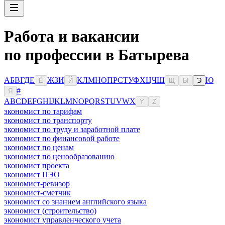
Работа и вакансии
по профессии в Батырева
А
Б
В
Г
Д
Е
Ж
З
И
К
Л
М
Н
О
П
Р
С
Т
У
Ф
Х
Ц
Ч
Ш
Ю
Ё
Й
Щ
Ы
Э
#
Я
A
B
C
D
E
F
G
H
I
J
K
L
M
N
O
P
Q
R
S
T
U
V
W
X
Y
Z
экономист по тарифам
экономист по транспорту
экономист по труду и заработной плате
экономист по финансовой работе
экономист по ценам
экономист по ценообразованию
экономист проекта
экономист ПЭО
экономист-ревизор
экономист-сметчик
экономист со знанием английского языка
экономист (строительство)
экономист управленческого учета