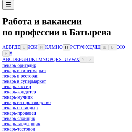
Работа и вакансии
по профессии в Батырева
А
Б
В
Г
Д
Е
Ж
З
И
К
Л
М
Н
О
Р
С
Т
У
Ф
Х
Ц
Ч
Ш
Э
Ю
Ё
Й
П
Щ
Ы
#
Я
A
B
C
D
E
F
G
H
I
J
K
L
M
N
O
P
Q
R
S
T
U
V
W
X
Y
Z
пекарь-бригадир
пекарь в гипермаркет
пекарь в ресторан
пекарь в супермаркет
пекарь-кассир
пекарь-кондитер
пекарь-мучник
пекарь на производство
пекарь на тандыр
пекарь-продавец
пекарь-слойщик
пекарь тандырщик
пекарь-тестовод