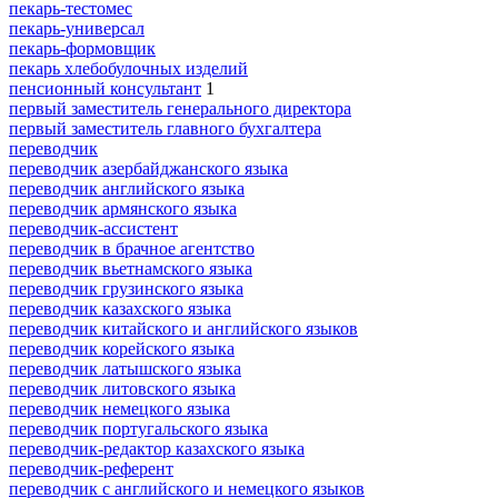
пекарь-тестомес
пекарь-универсал
пекарь-формовщик
пекарь хлебобулочных изделий
пенсионный консультант
1
первый заместитель генерального директора
первый заместитель главного бухгалтера
переводчик
переводчик азербайджанского языка
переводчик английского языка
переводчик армянского языка
переводчик-ассистент
переводчик в брачное агентство
переводчик вьетнамского языка
переводчик грузинского языка
переводчик казахского языка
переводчик китайского и английского языков
переводчик корейского языка
переводчик латышского языка
переводчик литовского языка
переводчик немецкого языка
переводчик португальского языка
переводчик-редактор казахского языка
переводчик-референт
переводчик с английского и немецкого языков