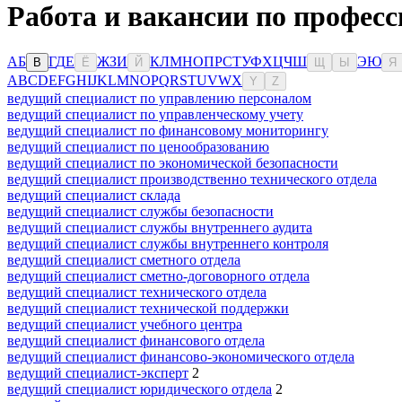
Работа и вакансии по профес
А
Б
Г
Д
Е
Ж
З
И
К
Л
М
Н
О
П
Р
С
Т
У
Ф
Х
Ц
Ч
Ш
Э
Ю
В
Ё
Й
Щ
Ы
Я
A
B
C
D
E
F
G
H
I
J
K
L
M
N
O
P
Q
R
S
T
U
V
W
X
Y
Z
ведущий специалист по управлению персоналом
ведущий специалист по управленческому учету
ведущий специалист по финансовому мониторингу
ведущий специалист по ценообразованию
ведущий специалист по экономической безопасности
ведущий специалист производственно технического отдела
ведущий специалист склада
ведущий специалист службы безопасности
ведущий специалист службы внутреннего аудита
ведущий специалист службы внутреннего контроля
ведущий специалист сметного отдела
ведущий специалист сметно-договорного отдела
ведущий специалист технического отдела
ведущий специалист технической поддержки
ведущий специалист учебного центра
ведущий специалист финансового отдела
ведущий специалист финансово-экономического отдела
ведущий специалист-эксперт
2
ведущий специалист юридического отдела
2