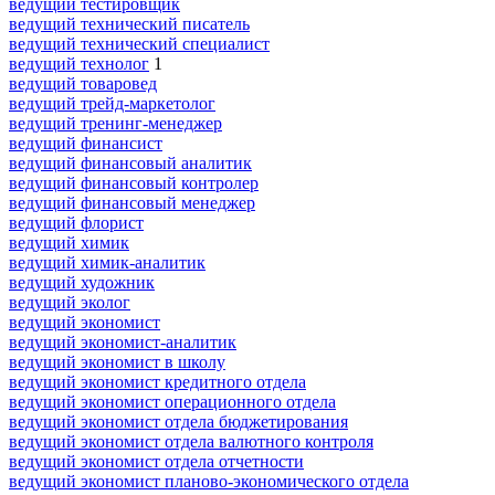
ведущий тестировщик
ведущий технический писатель
ведущий технический специалист
ведущий технолог
1
ведущий товаровед
ведущий трейд-маркетолог
ведущий тренинг-менеджер
ведущий финансист
ведущий финансовый аналитик
ведущий финансовый контролер
ведущий финансовый менеджер
ведущий флорист
ведущий химик
ведущий химик-аналитик
ведущий художник
ведущий эколог
ведущий экономист
ведущий экономист-аналитик
ведущий экономист в школу
ведущий экономист кредитного отдела
ведущий экономист операционного отдела
ведущий экономист отдела бюджетирования
ведущий экономист отдела валютного контроля
ведущий экономист отдела отчетности
ведущий экономист планово-экономического отдела