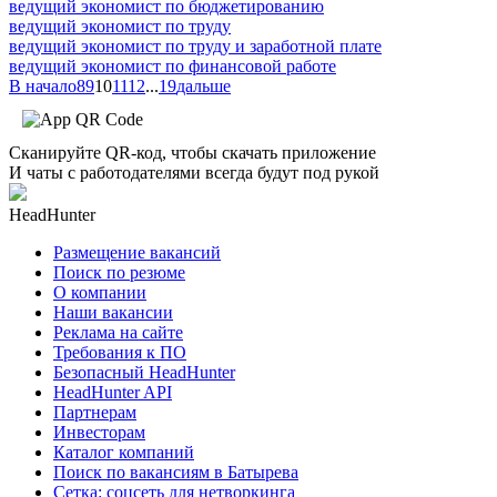
ведущий экономист по бюджетированию
ведущий экономист по труду
ведущий экономист по труду и заработной плате
ведущий экономист по финансовой работе
В начало
8
9
10
11
12
...
19
дальше
Сканируйте QR-код, чтобы скачать приложение
И чаты с работодателями всегда будут под рукой
HeadHunter
Размещение вакансий
Поиск по резюме
О компании
Наши вакансии
Реклама на сайте
Требования к ПО
Безопасный HeadHunter
HeadHunter API
Партнерам
Инвесторам
Каталог компаний
Поиск по вакансиям в Батырева
Сетка: соцсеть для нетворкинга