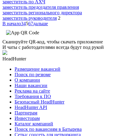
заместитель по АХЧ
заместитель председателя правления
заместитель регионального директора
заместитель руководителя
2
В начало
3
4
5
6
7
дальше
Сканируйте QR-код, чтобы скачать приложение
И чаты с работодателями всегда будут под рукой
HeadHunter
Размещение вакансий
Поиск по резюме
О компании
Наши вакансии
Реклама на сайте
Требования к ПО
Безопасный HeadHunter
HeadHunter API
Партнерам
Инвесторам
Каталог компаний
Поиск по вакансиям в Батырева
Сетка: соцсеть для нетворкинга