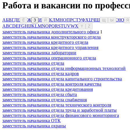
Работа и вакансии по профес
А
Б
В
Г
Д
Е
Ж
И
К
Л
М
Н
О
П
Р
С
Т
У
Ф
Х
Ц
Ч
Ш
Э
Ю
Ё
З
Й
Щ
Ы
Я
A
B
C
D
E
F
G
H
I
J
K
L
M
N
O
P
Q
R
S
T
U
V
W
X
Y
Z
заместитель начальника дополнительного офиса
1
заместитель начальника конструкторского отдела
заместитель начальника кредитного отдела
заместитель начальника кредитного управления
заместитель начальника лаборатории
заместитель начальника операционного отдела
заместитель начальника отдела
заместитель начальника отдела информационных технологий
заместитель начальника отдела кадров
заместитель начальника отдела капитального строительства
заместитель начальника отдела контроля качества
заместитель начальника отдела кредитования
заместитель начальника отдела сбыта
заместитель начальника отдела снабжения
заместитель начальника отдела технического контроля
заместитель начальника отдела труда и заработной платы
заместитель начальника отдела финансового мониторинга
заместитель начальника ОТК
заместитель начальника охраны