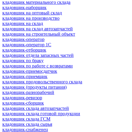
кладовщик материального склада
кладовщик-наборщик
кладовщик на оптовый склад
кладовщик на производство
кладовщик на склад
кладовщик на склад автозапчастей
кладовщик на строительный объект
кладовщик-оператор
кладовщик-оператор 1С
кладовщик-отборщик
кладовщик отдела запасных частей
кладовщик по браку
кладовщик по работе с возвратами
кладовщик-приемосдатчик
кладовщик-приемщик
кладовщик продовольственного склада
кладовщик (продукты питания)
кладовщик-разнорабочий
кладовщик-ревизор
кладовщик-сборщик
кладовщик склада автозапчастей
кладовщик склада готовой продукции
кладовщик склада ГСМ
кладовщик склада сырья
кладовщик-снабженец