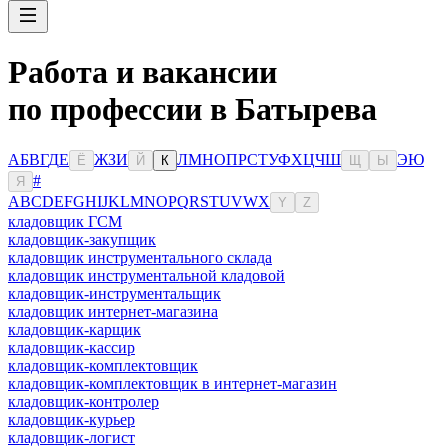
Работа и вакансии
по профессии в Батырева
А
Б
В
Г
Д
Е
Ж
З
И
Л
М
Н
О
П
Р
С
Т
У
Ф
Х
Ц
Ч
Ш
Э
Ю
Ё
Й
К
Щ
Ы
#
Я
A
B
C
D
E
F
G
H
I
J
K
L
M
N
O
P
Q
R
S
T
U
V
W
X
Y
Z
кладовщик ГСМ
кладовщик-закупщик
кладовщик инструментального склада
кладовщик инструментальной кладовой
кладовщик-инструментальщик
кладовщик интернет-магазина
кладовщик-карщик
кладовщик-кассир
кладовщик-комплектовщик
кладовщик-комплектовщик в интернет-магазин
кладовщик-контролер
кладовщик-курьер
кладовщик-логист