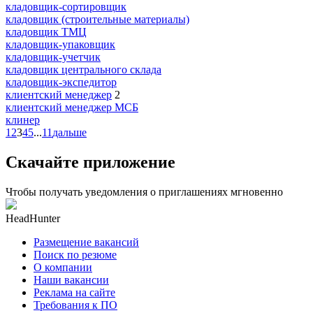
кладовщик-сортировщик
кладовщик (строительные материалы)
кладовщик ТМЦ
кладовщик-упаковщик
кладовщик-учетчик
кладовщик центрального склада
кладовщик-экспедитор
клиентский менеджер
2
клиентский менеджер МСБ
клинер
1
2
3
4
5
...
11
дальше
Скачайте приложение
Чтобы получать уведомления о приглашениях мгновенно
HeadHunter
Размещение вакансий
Поиск по резюме
О компании
Наши вакансии
Реклама на сайте
Требования к ПО